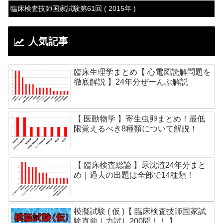
臨床検査技師国家試験第61回 ( 2015年 )
人気記事
臨床生理学まとめ【 心電図読解問題を
徹底解説 】24年分ぜーんぶ解説
【 医動物学 】寄生虫卵まとめ！最低
限覚えるべき8種類について解説！
【 臨床検査総論 】尿沈渣24年分まと
め｜過去の出題は全部で14種類！
模擬試験 ( 仮 )【 臨床検査技師国家試
験直前｜力試し200問！！ 】