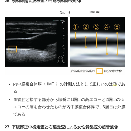
26. 頸動脈超音波検査の右総頸動脈長軸像
内中膜複合体厚〈 IMT 〉の計測方法として正しいのは
③
であ
る
血管腔と接する部分から順番に1層目の高エコーと2層目の低
エコーの層を合わせたものが内中膜複合体厚で , 3層目は外膜
である
27. 下腹部正中横走査と右縦走査による女性骨盤腔の超音波像