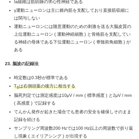
Ia線維は筋紡錘の求心性神経である
γ運動ニューロンは主に錐内筋を支配しており直接筋収縮に
は関与しない
運動ニューロンには随意運動のための刺激を送る大脳皮質の
上位運動ニューロン ( 運動神経細胞 ) と骨格筋を支配してい
る神経の母体である下位運動ニューロン ( 脊髄前角細胞 ) が
ある
23. 脳波の記録法
時定数は0.3秒が標準である
T
は右側頭葉の後方に相当する
6
脳死判定では測定感度は10μV / mm ( 標準感度 ) と2μV / mm
( 高感度 ) で記録する
てんかん発作が起きた場合でも患者の安全を確保しそのまま
記録を続ける
サンプリング周波数200 Hzでは100 Hz以上の周波数で折り返
し現象 ( エイリアシング ) が出現する