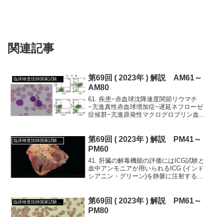
関連記事
第69回 ( 2023年 ) 解説 AM61～
臨床検査技師国家試験第69回 ( 2023年 )
AM80
61. 疾患−赤血球沈降速度関節リウマチ
−亢進真性赤血球増加症−遅延ネフローゼ
症候群−亢進原発性マクログロブリン血症
−亢進先天性無フィブリノゲン血症−遅延
62. 自動血球計数測定値の誤差要因とその
影響寒冷凝集素−赤血球数偽低値巨大血小
第69回 ( 2023年 ) 解説 PM41～
臨床検査技師国家試験第69回 ( 2023年 )
板−赤...
PM60
41. 肝臓の解毒機能の評価にはICG試験と
血中アンモニアが用いられるICG (インド
シアニン・グリーン)を静脈に注射すると
肝臓に取り込まれて胆汁中に排泄される
ため,血中のICG量を測定することにより
肝臓の解毒機能が評価できるアンモニア
第69回 ( 2023年 ) 解説 PM61～
臨床検査技師国家試験第69回 ( 2023年 )
は肝...
PM80