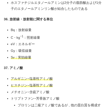
ホスファチジルエタノールアミンは2分子の脂肪酸および1分
子のエタノールアミンリン酸が結合したものである
36. 放射線・放射能に関する単位
Bq：放射線量
−1
C・kg
：照射線量
eV：エネルギー
Gy：吸収線量
Sv：実効線量
37. アミノ酸
アルギニン−塩基性アミノ酸
ヒスチジン−塩基性アミノ酸
メチオニン−含硫アミノ酸
トリプトファン−芳香族アミノ酸
プロリンは二級アミノ酸であるが , 他の蛋白質を構成す