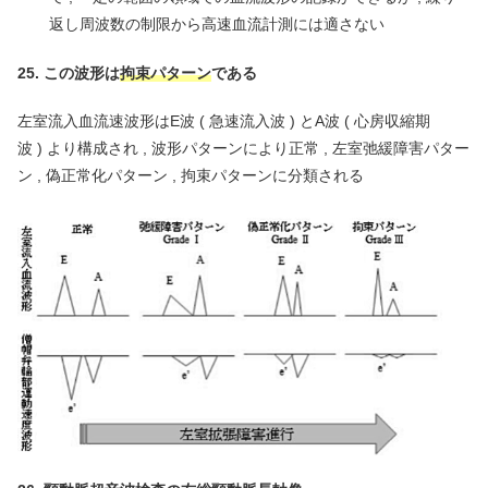
返し周波数の制限から高速血流計測には適さない
25. この波形は
拘束パターン
である
左室流入血流速波形はE波 ( 急速流入波 ) とA波 ( 心房収縮期
波 ) より構成され , 波形パターンにより正常 , 左室弛緩障害パター
ン , 偽正常化パターン , 拘束パターンに分類される