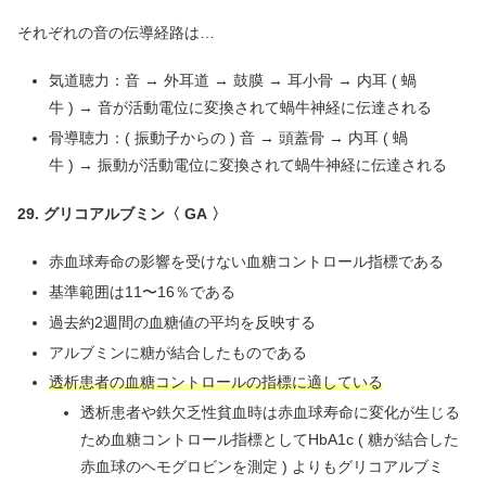
それぞれの音の伝導経路は…
気道聴力：音 → 外耳道 → 鼓膜 → 耳小骨 → 内耳 ( 蝸
牛 ) → 音が活動電位に変換されて蝸牛神経に伝達される
骨導聴力：( 振動子からの ) 音 → 頭蓋骨 → 内耳 ( 蝸
牛 ) → 振動が活動電位に変換されて蝸牛神経に伝達される
29. グリコアルブミン〈 GA 〉
赤血球寿命の影響を受けない血糖コントロール指標である
基準範囲は11〜16％である
過去約2週間の血糖値の平均を反映する
アルブミンに糖が結合したものである
透析患者の血糖コントロールの指標に適している
透析患者や鉄欠乏性貧血時は赤血球寿命に変化が生じる
ため血糖コントロール指標としてHbA1c ( 糖が結合した
赤血球のヘモグロビンを測定 ) よりもグリコアルブミ