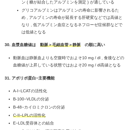
ン ( 糖が結合したアルブミンを測定 ) が適している
グリコアルブミンはアルブミンの寿命に影響されるた
め , アルブミンの寿命が延長する肝硬変などでは高値と
なり , 低アルブミン血症となるネフローゼ症候群などで
は低値となる
30. 血漿血糖値は
動脈＞毛細血管＞静脈
の順に高い
動脈血は静脈血よりも空腹時でおよそ10 mg / dl , 食後などの
血糖値が上昇している状態ではおよそ20 mg / dl高値となる
31. アポリポ蛋白−主要機能
A-I−LCATの活性化
B-100−VLDLの分泌
B-48−カイロミクロンの分泌
C-II−LPLの活性化
E−LDL受容体との結合