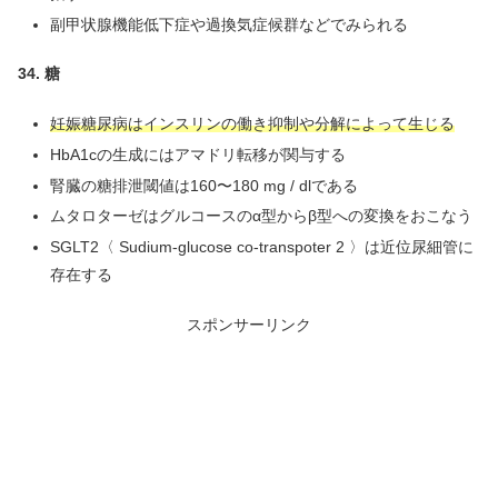
副甲状腺機能低下症や過換気症候群などでみられる
34.
糖
妊娠糖尿病はインスリンの働き抑制や分解によって生じる
HbA1cの生成にはアマドリ転移が関与する
腎臓の糖排泄閾値は160〜180 mg / dlである
ムタロターゼはグルコースのα型からβ型への変換をおこなう
SGLT2〈 Sudium-glucose co-transpoter 2 〉は近位尿細管に
存在する
スポンサーリンク