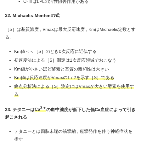
C-ⅢはLPLの活性阻害作用がある
32. Michaelis-Mentenの式
［S］は基質濃度 , Vmaxは最大反応速度 , KmはMichaelis定数とす
る.
Km値＜＜［S］のとき0次反応に近似する
初速度法による［S］測定は1次反応領域でおこなう
Km値が小さいほど酵素と基質の親和性は大きい
Km値は反応速度がVmaxの1 / 2を示す［S］である
終点分析法による［S］測定にはVmaxが大きい酵素を使用す
る
2＋
33. テタニーは
Ca
の血中濃度が低下した低Ca血症によって引き
起こされる
テタニーとは四肢末端の筋攣縮 , 痙攣発作を伴う神経症状を
指す