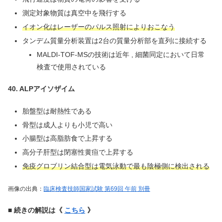
測定対象物質は真空中を飛行する
イオン化はレーザーのパルス照射によりおこなう
タンデム質量分析装置は2台の質量分析部を直列に接続する
MALDI-TOF-MSの技術は近年 , 細菌同定において日常
検査で使用されている
40. ALPアイソザイム
胎盤型は耐熱性である
骨型は成人よりも小児で高い
小腸型は高脂肪食で上昇する
高分子肝型は閉塞性黄疸で上昇する
免疫グロブリン結合型は電気泳動で最も陰極側に検出される
画像の出典：
臨床検査技師国家試験 第69回 午前 別冊
■ 続きの解説は《
こちら
》