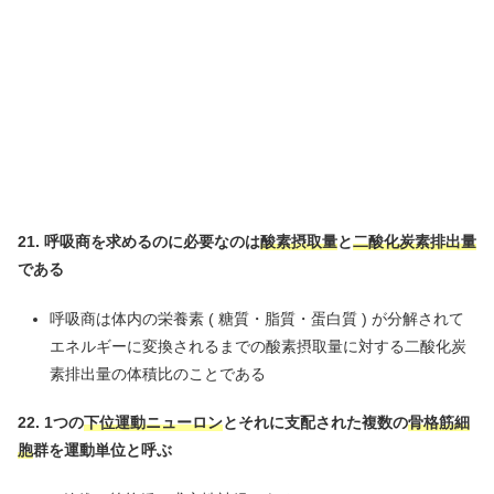
21.
呼吸商を求めるのに必要なのは
酸素摂取量
と
二酸化炭素排出量
である
呼吸商は体内の栄養素 ( 糖質・脂質・蛋白質 ) が分解されて
エネルギーに変換されるまでの酸素摂取量に対する二酸化炭
素排出量の体積比のことである
22. 1つの
下位運動ニューロン
とそれに支配された複数の
骨格筋細
胞
群を運動単位と呼ぶ