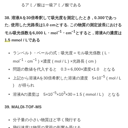
るアミノ酸は一級アミノ酸である
38. 溶液Aを30倍希釈して吸光度を測定したとき , 0.300であっ
た. 使用した光路長は1.0 cmとする.
この物質の測定波長における
−1
−1
モル吸光係数を6,000 L・mol
・cm
とすると , 溶液Aの濃度は
1.5
mmol / Lである
ランベルト・ベールの式：吸光度＝モル吸光係数 ( L・
−1
−1
mol
・cm
) ×濃度 ( mol / L ) ×光路長 ( cm )
問題の数値を代入すると 0.3＝6,000×濃度×1.0 となる
−5
上記から溶液Aを30倍希釈した溶液の濃度 5×10
( mol / L
) が得られ
−5
3
溶液Aの濃度は 5×10
×10
×30＝1.5 ( mmol / L ) となる
39. MALDI-TOF-MS
分子量の小さい物質ほど早く飛行する
飛行速度は物質の電荷の影響を受ける