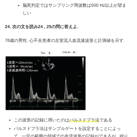
脳死判定ではサンプリング周波数は500 Hz以上が望ま
しい
24. 次の文を読み24 , 25の問に答えよ.
78歳の男性. 心不全患者の左室流入血流速波形と計測値を示す.
この波形の記録に用いたのは
パルスドプラ法
である
パルスドプラ法はサンプルゲートを設定することによっ
て , 一定の範囲の領域での血流波形の記録ができるが , 繰り