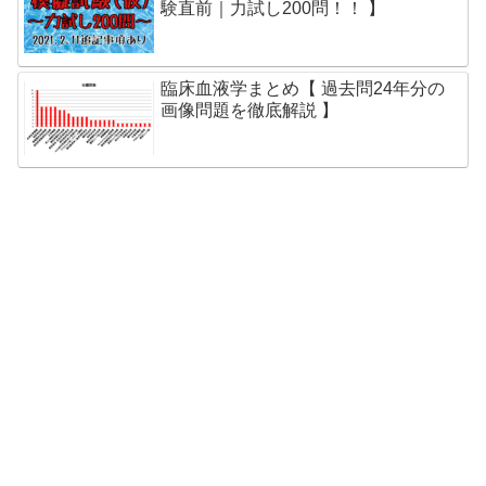
験直前｜力試し200問！！ 】
臨床血液学まとめ【 過去問24年分の
画像問題を徹底解説 】