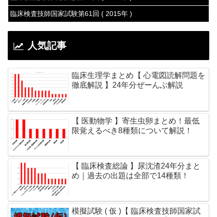
臨床検査技師国家試験第61回 ( 2015年 )
人気記事
臨床生理学まとめ【 心電図読解問題を
徹底解説 】24年分ぜーんぶ解説
【 医動物学 】寄生虫卵まとめ！最低
限覚えるべき8種類について解説！
【 臨床検査総論 】尿沈渣24年分まと
め｜過去の出題は全部で14種類！
模擬試験 ( 仮 )【 臨床検査技師国家試