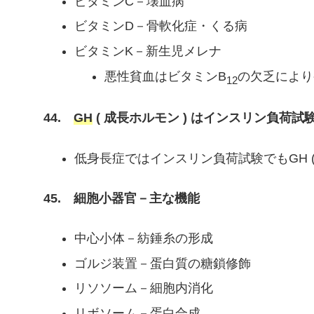
ビタミンC－壊血病
ビタミンD－骨軟化症・くる病
ビタミンK－新生児メレナ
悪性貧血はビタミンB
の欠乏により
12
44.
GH
( 成長ホルモン ) はインスリン負荷試
低身長症ではインスリン負荷試験でもGH (
45. 細胞小器官－主な機能
中心小体－紡錘糸の形成
ゴルジ装置－蛋白質の糖鎖修飾
リソソーム－細胞内消化
リボソーム
－
蛋白合成