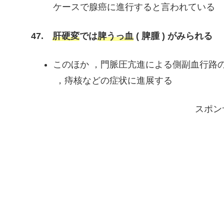
ケースで腺癌に進行すると言われている
47.
肝硬変
では
脾うっ血
( 脾腫 ) がみられる
このほか ，門脈圧亢進による側副血行路の
，痔核などの症状に進展する
スポン