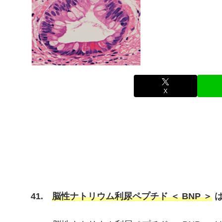
X
41.
脳性ナトリウム利尿ペプチド ＜ BNP ＞
は