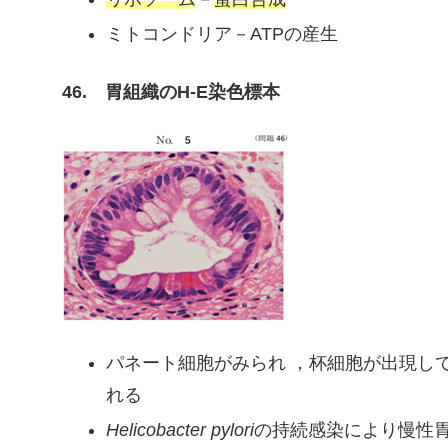
ミトコンドリア－ATPの産生
46. 胃組織のH-E染色標本
パネート細胞がみられ ，杯細胞が出現し
れる
Helicobacter pylori
の持続感染により慢性胃炎