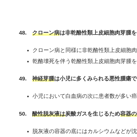
48.
クローン病
は非乾酪性類上皮細胞肉芽腫を
クローン病と同様に非乾酪性類上皮細胞肉
乾酪壊死を伴う乾酪性類上皮細胞肉芽腫を
49.
神経芽腫
は小児に多くみられる悪性腫瘍で
小児において白血病の次に患者数が多い癌
50.
酸性脱灰液は
炭酸ガスを生じるため
容器の
脱灰液の容器の底にはカルシウムなどが沈