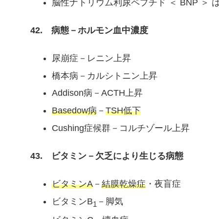
脳性ナトリウム利尿ペプチド ＜ BNP ＞
42. 病態－ホルモン血中濃度
尿崩症－レニン上昇
橋本病－カルシトニン上昇
Addison病－ACTH上昇
Basedow病
－
TSH低下
Cushing症候群－コルチゾール上昇
43. ビタミン－欠乏により生じる病態
ビタミンA
－
結膜乾燥症
・夜盲症
ビタミンB
－脚気
1