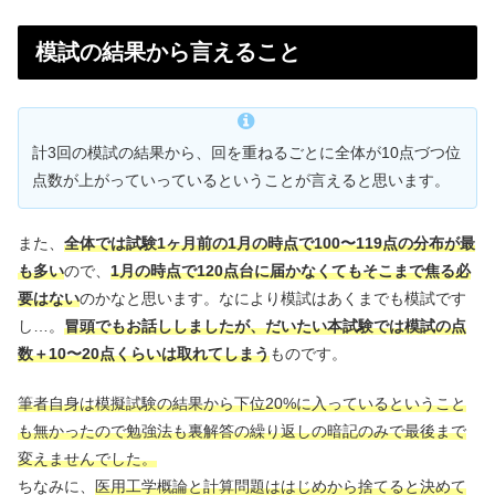
模試の結果から言えること
計3回の模試の結果から、回を重ねるごとに全体が10点づつ位
点数が上がっていっているということが言えると思います。
また、
全体では
試験1ヶ月前の1月の時点で100〜119点の分布が最
も多い
ので、
1月の時点で120点台に届かなくてもそこまで焦る必
要はない
のかなと思います。なにより模試はあくまでも模試です
し…。
冒頭でもお話ししましたが、だいたい本試験では模試の点
数＋10〜20点くらいは取れてしまう
ものです。
筆者自身は模擬試験の結果から下位20%に入っているということ
も無かったので勉強法も裏解答の繰り返しの暗記のみで最後まで
変えませんでした。
ちなみに、
医用工学概論と計算問題ははじめから捨てると決めて