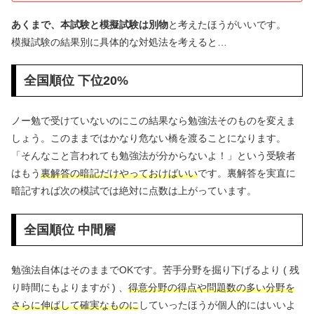
あくまで、本試験と模擬試験は別物
と考えたほうがいいです。
模擬試験の結果別に具体的な対処法を考えると…
全国順位 下位20%
ノー勉で受けていないのにこの結果なら勉強法そのものを変えま
しょう。このままではかなり危ない橋を渡ることになります。
「そんなこと言われても勉強法が分からないよ！」という受験者
はもう
裏解答の暗記だけやっておけばいい
です。裏解答を実直に
暗記すれば次の模試では絶対に点数は上がっています。
全国順位 中間層
勉強法自体はそのままでOKです。苦手分野を掘り下げるより ( 残
り時間にもよりますが ) 、
得意分野の得点や問題数の多い分野を
さらに伸ばして確実なものに
していったほうが個人的にはいいよ