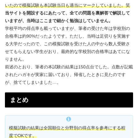
いたので模擬試験も本試験当日も適当にマークしていました。笑
当サイトを開設するにあたって、全ての問題を裏解答で解説して
いますが、当時はここまで細かく勉強はしていません。
学校平均の得点率も載っていますが、筆者の受けた年は学校別の
合格率は約90%だったようです。ただし、当時は足切りを実施す
る大学だったので、この模擬試験を受けた人の中から数人受験さ
せてもらえない学生がおり、最終的な学校別の合格率はあてにな
りません。
前述のとおり、筆者の本試験の結果は150点台でした。点数が記載
されたハガキが実家に届いており、帰省したときに見たのです
が、捨ててしまいました…。
まとめ
模擬試験の結果は全国順位と分野別の得点率を参考にする程
度でOKです。