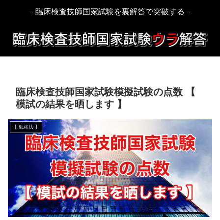
－臨床検査技師国家試験を裏解答で突破する－
臨床検査技師国家試験模擬試験の点数 【
模試の結果を晒します 】
【 勉強法 】