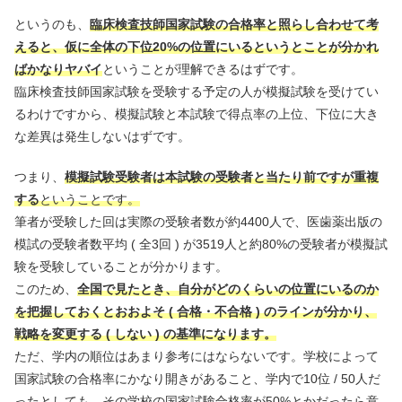
というのも、
臨床検査技師国家試験の合格率と照らし合わせて考
えると、仮に全体の下位20%の位置にいるというとことが分かれ
ばかなりヤバイ
ということが理解できるはずです。
臨床検査技師国家試験を受験する予定の人が模擬試験を受けてい
るわけですから、模擬試験と本試験で得点率の上位、下位に大き
な差異は発生しないはずです。
つまり、
模擬試験受験者は本試験の受験者と当たり前ですが重複
する
ということです。
筆者が受験した回は実際の受験者数が約4400人で、医歯薬出版の
模試の受験者数平均 ( 全3回 ) が3519人と約80%の受験者が模擬試
験を受験していることが分かります。
このため、
全国で見たとき、自分がどのくらいの位置にいるのか
を把握しておくとおおよそ ( 合格・不合格 ) のラインが分かり、
戦略を変更する ( しない ) の基準になります。
ただ、学内の順位はあまり参考にはならないです。学校によって
国家試験の合格率にかなり開きがあること、学内で10位 / 50人だ
ったとしても、その学校の国家試験合格率が50%とかだったら意