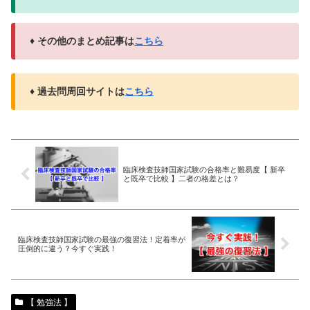
♦ その他のまとめ記事は
こちら
♦ 過去問周回サイトは
こちら
臨床検査技師国家試験の合格率と難易度【 新卒
と既卒で比較 】二者の格差とは？
臨床検査技師国家試験の最強の復習法！定着率が
圧倒的に違う？今すぐ実践！
【 勉強法 】