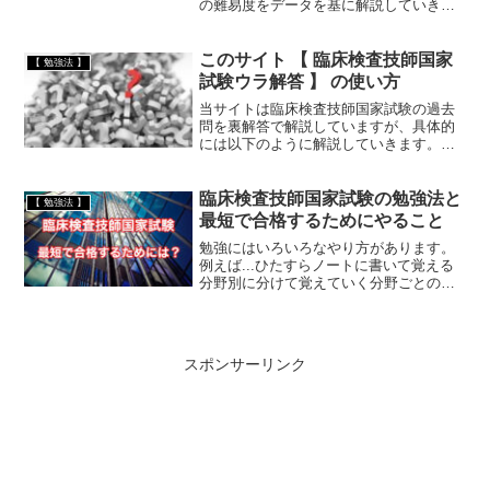
の難易度をデータを基に解説していきま
す。毎年、毎年、今年は難化する ( した )
という噂？のようなものが広まっていま
すが、実際のところどうなのでしょう
このサイト 【 臨床検査技師国家
【 勉強法 】
か？はじめに、臨...
試験ウラ解答 】 の使い方
当サイトは臨床検査技師国家試験の過去
問を裏解答で解説していますが、具体的
には以下のように解説していきます。解
説の具体例好酸球例えば、以下の問題が
あります。ヘモグロビンについて正しい
のはどれか. 2つ選べ.問題の出典：第55回
臨床検査技師国家試験の勉強法と
【 勉強法 】
臨床検査技師国...
最短で合格するためにやること
勉強にはいろいろなやり方があります。
例えば...ひたすらノートに書いて覚える
分野別に分けて覚えていく分野ごとのま
とめを作っていくスマホなどのアプリで
ひたすら問題を解いていくいろいろな参
考書を読み込む学校の国家試験対策講義
で勉強する赤本や黒本...
スポンサーリンク