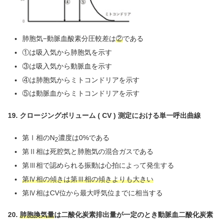
肺胞気−動脈血酸素分圧較差は
②
である
①は吸入気から肺胞気を示す
③は吸入気から動脈血を示す
④は肺胞気からミトコンドリアを示す
⑤は動脈血からミトコンドリアを示す
19. クロージングボリューム ( CV ) 測定における単一呼出曲線
第Ⅰ相のN
濃度は0%である
2
第Ⅱ相は死腔気と肺胞気の混合ガスである
第Ⅲ相で認められる振動は心拍によって発生する
第Ⅳ相の傾きは第Ⅲ相の傾きよりも大きい
第Ⅳ相はCV位から最大呼気位までに相当する
20.
肺胞換気量
は二酸化炭素排出量が一定のとき動脈血二酸化炭素