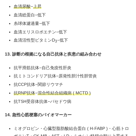
血清尿酸
−
上昇
血清総蛋白−低下
糸球体濾過量−低下
血清エリスロポエチン−低下
血清活性型ビタミンD
−低下
3
13.
診断の根拠になる自己抗体と疾患の組み合わせ
抗平滑筋抗体−自己免疫性肝炎
抗ミトコンドリア抗体−原発性胆汁性胆管炎
抗CCP抗体−関節リウマチ
抗RNP抗体
−
混合性結合組織病 ( MCTD )
抗TSH受容体抗体−バセドウ病
14. 急性心筋梗塞のバイオマーカー
ミオグロビン・心臓型脂肪酸結合蛋白 ( H-FABP )・心筋トロ
ポニンT・CK-MB・AST・LD・ミオシン軽鎖の順に上昇する