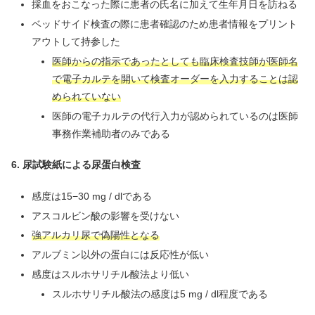
採血をおこなった際に患者の氏名に加えて生年月日を訪ねる
ベッドサイド検査の際に患者確認のため患者情報をプリント
アウトして持参した
医師からの指示であったとしても臨床検査技師が医師名
で電子カルテを開いて検査オーダーを入力することは認
められていない
医師の電子カルテの代行入力が認められているのは医師
事務作業補助者のみである
6. 尿試験紙による尿蛋白検査
感度は15−30 mg / dlである
アスコルビン酸の影響を受けない
強アルカリ尿で偽陽性となる
アルブミン以外の蛋白には反応性が低い
感度はスルホサリチル酸法より低い
スルホサリチル酸法の感度は5 mg / dl程度である