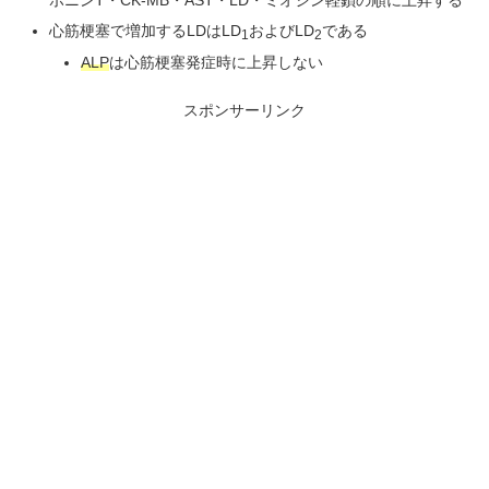
心筋梗塞で増加するLDはLD
およびLD
である
1
2
ALP
は心筋梗塞発症時に上昇しない
スポンサーリンク