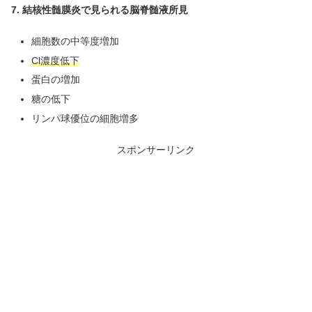
7. 結核性髄膜炎で見られる脳脊髄液所見
細胞数の中等度増加
Cl濃度低下
蛋白の増加
糖の低下
リンパ球優位の細胞増多
スポンサーリンク