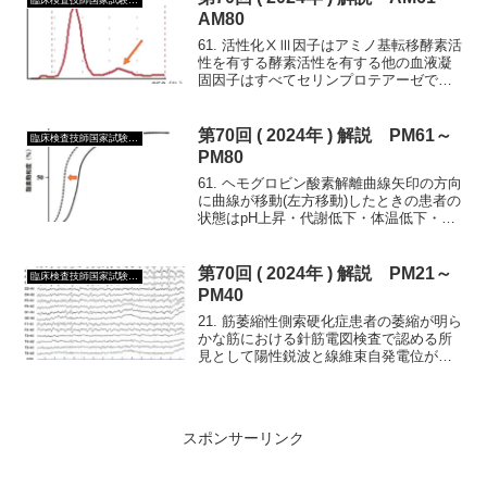
AM80
61. 活性化ⅩⅢ因子はアミノ基転移酵素活
性を有する酵素活性を有する他の血液凝
固因子はすべてセリンプロテアーゼであ
るのに対し第ⅩⅢ因子はトランスグルタ
ミナーゼに属するという特徴もある62. 赤
血球エリスロポエチンは腎臓で産生され
第70回 ( 2024年 ) 解説 PM61～
臨床検査技師国家試験第70回 ( 2024年 )
る前赤芽球は...
PM80
61. ヘモグロビン酸素解離曲線矢印の方向
に曲線が移動(左方移動)したときの患者の
状態はpH上昇・代謝低下・体温低下・
PaCO2低下・2,3-ジフォスフォグリセリ
ン酸( DPG )濃度低下であるヘモグロビン
酸素解離曲線右方移動左方移動pH低...
第70回 ( 2024年 ) 解説 PM21～
臨床検査技師国家試験第70回 ( 2024年 )
PM40
21. 筋萎縮性側索硬化症患者の萎縮が明ら
かな筋における針筋電図検査で認める所
見として陽性鋭波と線維束自発電位が挙
げられる神経原性疾患では完全干渉波形
が得られなくなる急速動員や短持続低振
幅電位は筋原性疾患で認められる22. 検査
部位の皮膚温...
スポンサーリンク