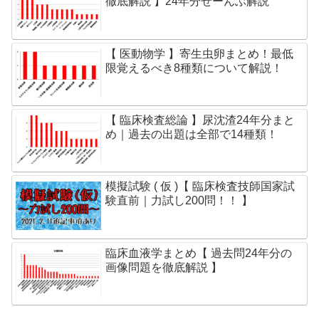
徹底解説 】24年分ぜーんぶ解説
【 医動物学 】寄生虫卵まとめ！最低
限覚えるべき8種類について解説！
【 臨床検査総論 】尿沈渣24年分まと
め｜過去の出題は全部で14種類！
模擬試験 ( 仮 )【 臨床検査技師国家試
験直前｜力試し200問！！ 】
臨床血液学まとめ【 過去問24年分の
画像問題を徹底解説 】