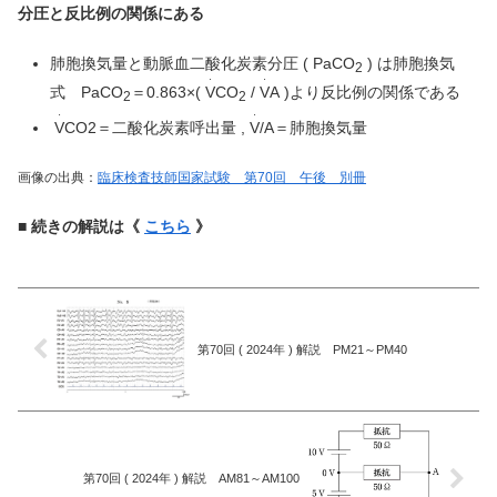
分圧と反比例の関係にある
肺胞換気量と動脈血二酸化炭素分圧 ( PaCO
) は肺胞換気
2
・
・
式 PaCO
＝0.863×(
V
CO
/
V
A )より反比例の関係である
2
2
・
・
V
CO2＝二酸化炭素呼出量 ,
V
/
A＝肺胞換気量
画像の出典：
臨床検査技師国家試験 第70回 午後 別冊
■ 続きの解説は《
こちら
》
第70回 ( 2024年 ) 解説 PM21～PM40
第70回 ( 2024年 ) 解説 AM81～AM100