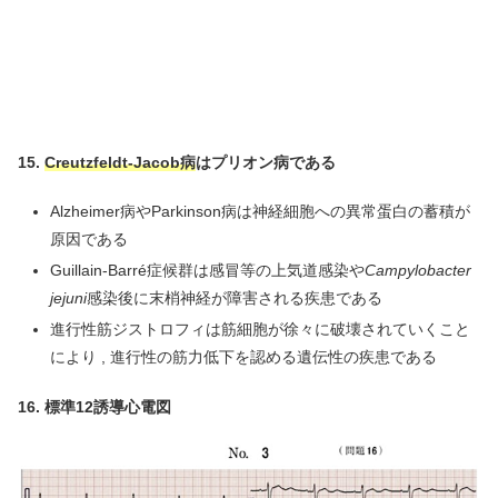
15.
Creutzfeldt-Jacob病
はプリオン病である
Alzheimer病やParkinson病は神経細胞への異常蛋白の蓄積が
原因である
Guillain-Barré症候群は感冒等の上気道感染や
Campylobacter
jejuni
感染後に末梢神経が障害される疾患である
進行性筋ジストロフィは筋細胞が徐々に破壊されていくこと
により , 進行性の筋力低下を認める遺伝性の疾患である
16.
標準12誘導心電図