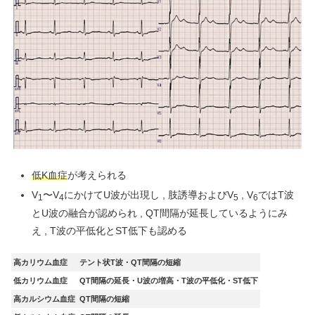
低K血症
が考えられる
V
〜V
にかけてU波が出現し , 肢誘導およびV
, V
ではT波
1
4
5
6
とU波の融合が認められ , QT間隔が延長しているようにみ
え , T波の平低化とST低下も認める
高カリウム血症
テント状
T
波
・
QT
間隔の短縮
低カリウム血症
QT
間隔の延長・
U
波
の増高・
T
波
の平低化・
ST
低下
高カルシウム血症
QT
間隔の短縮