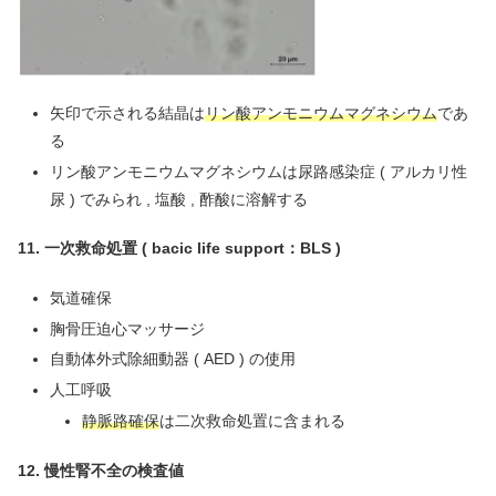
矢印で示される結晶は
リン酸アンモニウムマグネシウム
であ
る
リン酸アンモニウムマグネシウムは尿路感染症 ( アルカリ性
尿 ) でみられ , 塩酸 , 酢酸に溶解する
11.
一次救命処置 ( bacic life support：BLS )
気道確保
胸骨圧迫心マッサージ
自動体外式除細動器 ( AED ) の使用
人工呼吸
静脈路確保
は二次救命処置に含まれる
12. 慢性腎不全の検査値