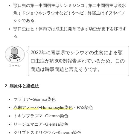
顎口虫の第一中間宿主はケンミジンコ , 第二中間宿主は淡水
魚 ( ドジョウやシラウオなど ) やヘビ , 終宿主はイヌやイノ
シシである
顎口虫はヒト体内では成虫に発育できず幼虫が皮下を移行す
る
2022年に青森県でシラウオの生食による顎
口虫症が約300例報告されているため、この
ファージ
問題は時事問題と言えそうです。
2.
病原体と染色法
マラリア−Giemsa染色
赤痢アメーバ
−
Hematoxylin染色
・PAS染色
トキソプラズマ−Giemsa染色
リーシュマニア−Giemsa染色
クリプトスポリジウム−Kinyoun染色