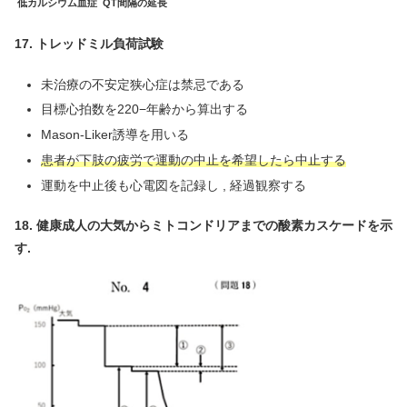
低カルシウム血症
QT
間隔の延長
17. トレッドミル負荷試験
未治療の不安定狭心症は禁忌である
目標心拍数を220−年齢から算出する
Mason-Liker誘導を用いる
患者が下肢の疲労で運動の中止を希望したら中止する
運動を中止後も心電図を記録し , 経過観察する
18. 健康成人の大気からミトコンドリアまでの酸素カスケードを示
す.