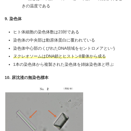
きの温度である
9. 染色体
ヒト体細胞の染色体数は23対である
染色体の中央部は動原体蛋白に覆われている
染色体中心部のくびれたDNA領域をセントロメアという
ヌクレオソームはDNA鎖とヒストン8量体から成る
1本の染色体から複製された染色体を姉妹染色体と呼ぶ
10. 尿沈渣の無染色標本